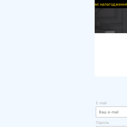
мі налагодження, деякі функції можуть бути недоступні. Дякує
E-mail
Пароль