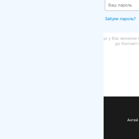
Забули пароль?
о у Вас виникли питання або зауваження по роботі порталу, звертай
+38 048 737 79 79, cc@antey.com.ua
до Контакт-центру
Антей © 2026 | Група торгівельних компаній Антей