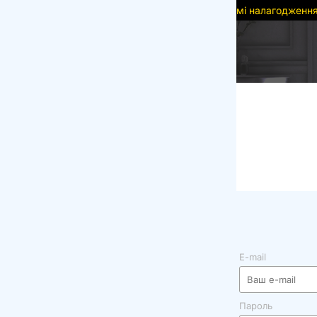
мі налагодження, деякі функції можуть бути недоступні. Дякує
E-mail
Пароль