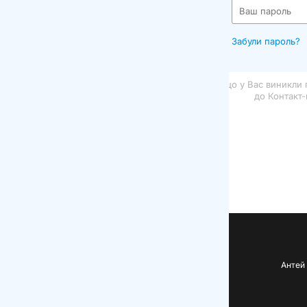
Забули пароль?
о у Вас виникли питання або зауваження по роботі порталу, звертай
+38 048 737 79 79, cc@antey.com.ua
до Контакт-центру
Антей © 2026 | Група торгівельних компаній Антей